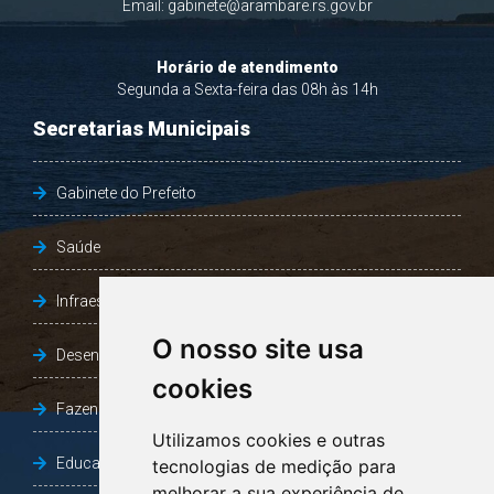
Email:
gabinete@arambare.rs.gov.br
Horário de atendimento
Segunda a Sexta-feira das 08h às 14h
Secretarias Municipais
Gabinete do Prefeito
Saúde
Infraestrutura, Agricultura e Meio Ambiente
O nosso site usa
Desenvolvimento Social
cookies
Fazenda e Desenvolvimento Econômico
Utilizamos cookies e outras
Educação
tecnologias de medição para
melhorar a sua experiência de