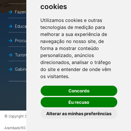
cookies
Fazenda e Desenvolvimento Econômico
Utilizamos cookies e outras
Educação
tecnologias de medição para
melhorar a sua experiência de
navegação no nosso site, de
Procuradoria Geral do Município
forma a mostrar conteúdo
personalizado, anúncios
Turismo, Desporto e Cultura
direcionados, analisar o tráfego
do site e entender de onde vêm
Gabinete Vice-Prefeito
os visitantes.
Concordo
OUVIDORIA
Eu recuso
Alterar as minhas preferências
© Copyright 2026 - Todos os direitos reservados à Prefeitura de
Arambaré/RS