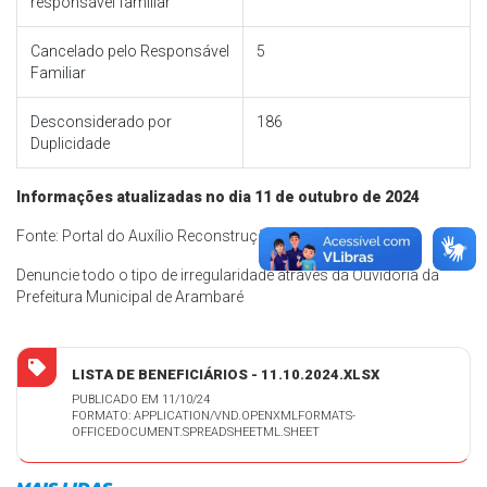
responsável familiar
Cancelado pelo Responsável
5
Familiar
Desconsiderado por
186
Duplicidade
Informações atualizadas no dia 11 de outubro de 2024
Fonte: Portal do Auxílio Reconstrução (Data: 11/10/2024)
Denuncie todo o tipo de irregularidade através da Ouvidoria da
Prefeitura Municipal de Arambaré
LISTA DE BENEFICIÁRIOS - 11.10.2024.XLSX
PUBLICADO EM 11/10/24
FORMATO: APPLICATION/VND.OPENXMLFORMATS-
OFFICEDOCUMENT.SPREADSHEETML.SHEET