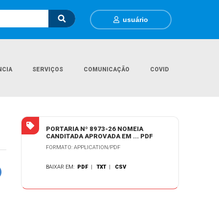
usuário
NCIA
SERVIÇOS
COMUNICAÇÃO
COVID
Página Inicial
Contratações
AMANDA MARTINS COSTA
PORTARIA Nº 8973-26 NOMEIA
CANDITADA APROVADA EM ... PDF
FORMATO: APPLICATION/PDF
BAIXAR EM:
PDF
|
TXT
|
CSV