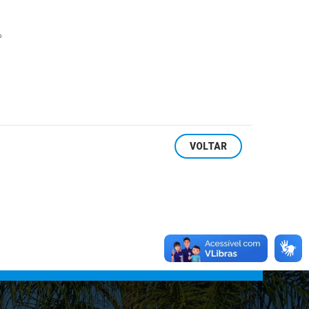
º
VOLTAR