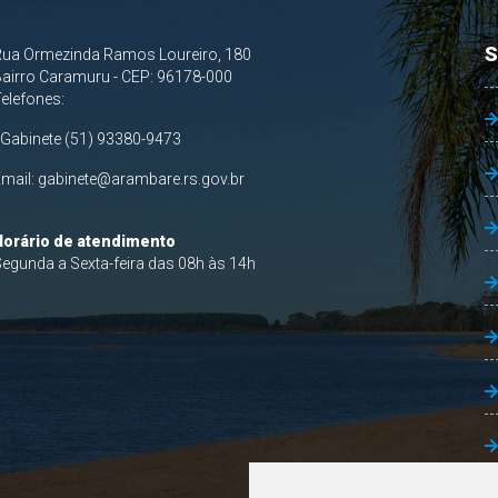
S
Rua Ormezinda Ramos Loureiro, 180
airro Caramuru - CEP: 96178-000
Telefones:
 Gabinete (51) 93380-9473
Email:
gabinete@arambare.rs.gov.br
Horário de atendimento
egunda a Sexta-feira das 08h às 14h