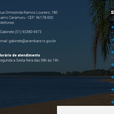
S
Rua Ormezinda Ramos Loureiro, 180
airro Caramuru - CEP: 96178-000
Telefones:
 Gabinete (51) 93380-9473
Email:
gabinete@arambare.rs.gov.br
Horário de atendimento
egunda a Sexta-feira das 08h às 14h