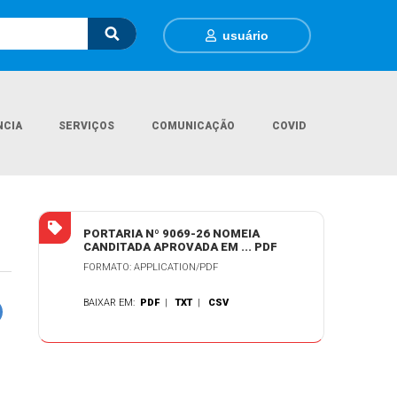
usuário
NCIA
SERVIÇOS
COMUNICAÇÃO
COVID
Página Inicial
Contratações
MARIELE MIRITZ HOLZ DA GAMA
PORTARIA Nº 9069-26 NOMEIA
CANDITADA APROVADA EM ... PDF
FORMATO: APPLICATION/PDF
BAIXAR EM:
PDF
|
TXT
|
CSV