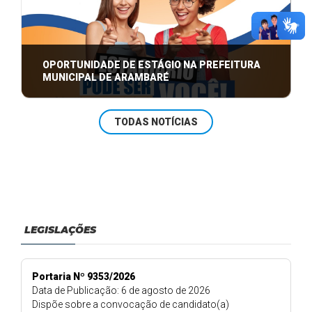
OPORTUNIDADE DE ESTÁGIO NA PREFEITURA
MUNICIPAL DE ARAMBARÉ
Faça parte da equipe da Prefeitura de Arambaré:
TODAS NOTÍCIAS
Oportunidade de estágio para adolescen ...
LEGISLAÇÕES
Portaria Nº 9353/2026
Data de Publicação: 6 de agosto de 2026
Dispõe sobre a convocação de candidato(a)