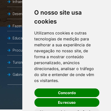
Infraestrutura, Agricultura e Meio Ambiente
O nosso site usa
Desenvolvimento Social
cookies
Fazenda e Desenvolvimento Econômico
Utilizamos cookies e outras
Educação
tecnologias de medição para
melhorar a sua experiência de
Procuradoria Geral do Município
navegação no nosso site, de
forma a mostrar conteúdo
personalizado, anúncios
Turismo, Desporto e Cultura
direcionados, analisar o tráfego
do site e entender de onde vêm
Gabinete Vice-Prefeito
os visitantes.
Concordo
OUVIDORIA
Eu recuso