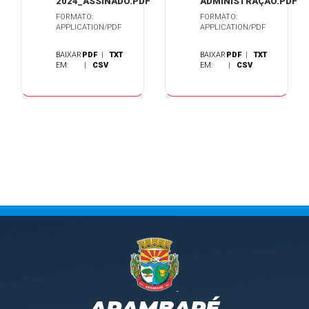
2024_ASSINADO.PDF
ADMINISTRAÇÃO.PDF
FORMATO:
FORMATO:
APPLICATION/PDF
APPLICATION/PDF
BAIXAR
PDF
|
TXT
BAIXAR
PDF
|
TXT
EM:
|
CSV
EM:
|
CSV
ARAMBARÉ