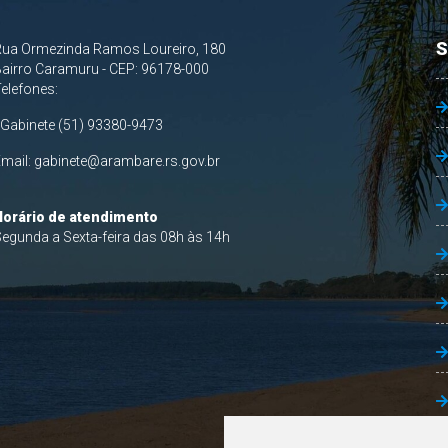
S
Rua Ormezinda Ramos Loureiro, 180
airro Caramuru - CEP: 96178-000
Telefones:
 Gabinete (51) 93380-9473
Email:
gabinete@arambare.rs.gov.br
Horário de atendimento
egunda a Sexta-feira das 08h às 14h