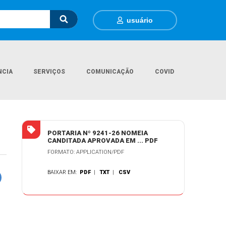
usuário
NCIA
SERVIÇOS
COMUNICAÇÃO
COVID
Página Inicial
Contratações
SCHAINE TEJADA DAS NEVES
PORTARIA Nº 9241-26 NOMEIA
CANDITADA APROVADA EM ... PDF
FORMATO: APPLICATION/PDF
BAIXAR EM:
PDF
|
TXT
|
CSV