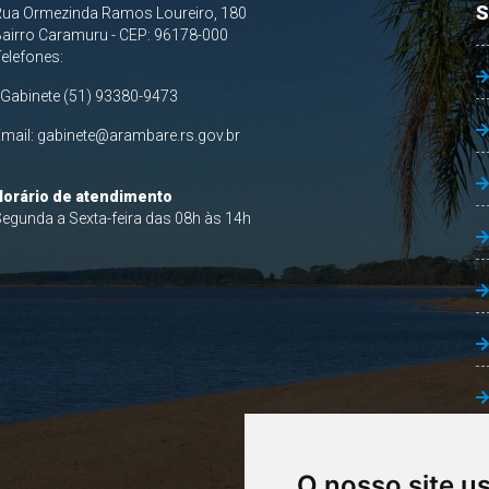
S
Rua Ormezinda Ramos Loureiro, 180
airro Caramuru - CEP: 96178-000
Telefones:
 Gabinete (51) 93380-9473
Email:
gabinete@arambare.rs.gov.br
Horário de atendimento
egunda a Sexta-feira das 08h às 14h
O nosso site u