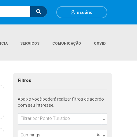
usuário
NCIA
SERVIÇOS
COMUNICAÇÃO
COVID
Página Inicial
Pontos Turisticos
Filtros
Abaixo você poderá realizar filtros de acordo
com seu interesse.
Filtrar por Ponto Turístico
×
Campings