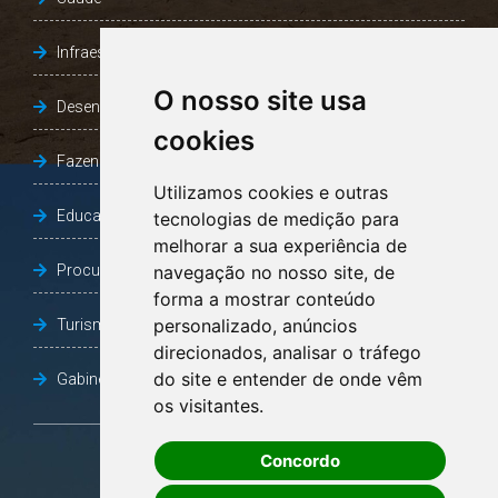
Infraestrutura, Agricultura e Meio Ambiente
O nosso site usa
Desenvolvimento Social
cookies
Fazenda e Desenvolvimento Econômico
Utilizamos cookies e outras
Educação
tecnologias de medição para
melhorar a sua experiência de
Procuradoria Geral do Município
navegação no nosso site, de
forma a mostrar conteúdo
personalizado, anúncios
Turismo, Desporto e Cultura
direcionados, analisar o tráfego
do site e entender de onde vêm
Gabinete Vice-Prefeito
os visitantes.
Concordo
OUVIDORIA