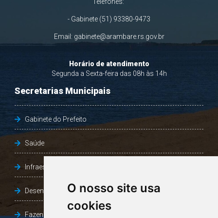
Telefones:
- Gabinete (51) 93380-9473
Email:
gabinete@arambare.rs.gov.br
Horário de atendimento
Segunda a Sexta-feira das 08h às 14h
Secretarias Municipais
Gabinete do Prefeito
Saúde
Infraestrutura, Agricultura e Meio Ambiente
O nosso site usa
Desenvolvimento Social
cookies
Fazenda e Desenvolvimento Econômico