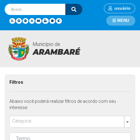
usuário
MENU
Município de
FAQ
Página Inicial
FAQ
Perguntas Frequentes
ARAMBARÉ
Filtros
Abaixo você poderá realizar filtros de acordo com seu
interesse.
Categoria