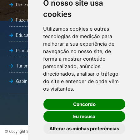
O nosso site usa
Desenvolvimento Social
cookies
Fazenda e Desenvolvimento Econômico
Utilizamos cookies e outras
Educação
tecnologias de medição para
melhorar a sua experiência de
Procuradoria Geral do Município
navegação no nosso site, de
forma a mostrar conteúdo
personalizado, anúncios
Turismo, Desporto e Cultura
direcionados, analisar o tráfego
do site e entender de onde vêm
Gabinete Vice-Prefeito
os visitantes.
Concordo
OUVIDORIA
Eu recuso
Alterar as minhas preferências
© Copyright 2026 - Todos os direitos reservados à Prefeitura de