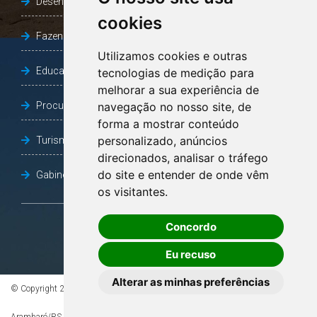
Desenvolvimento Social
cookies
Fazenda e Desenvolvimento Econômico
Utilizamos cookies e outras
Educação
tecnologias de medição para
melhorar a sua experiência de
Procuradoria Geral do Município
navegação no nosso site, de
forma a mostrar conteúdo
personalizado, anúncios
Turismo, Desporto e Cultura
direcionados, analisar o tráfego
do site e entender de onde vêm
Gabinete Vice-Prefeito
os visitantes.
Concordo
OUVIDORIA
Eu recuso
Alterar as minhas preferências
© Copyright 2026 - Todos os direitos reservados à Prefeitura de