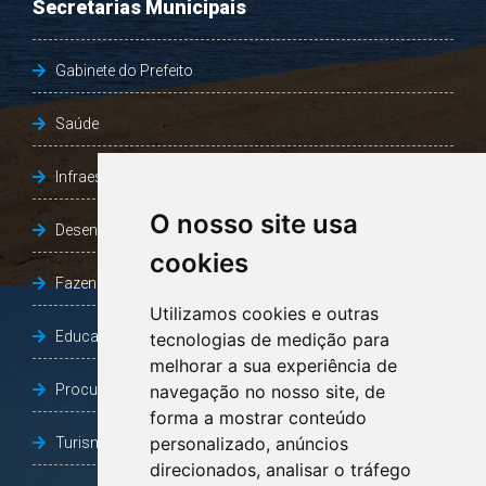
Secretarias Municipais
Gabinete do Prefeito
Saúde
Infraestrutura, Agricultura e Meio Ambiente
O nosso site usa
Desenvolvimento Social
cookies
Fazenda e Desenvolvimento Econômico
Utilizamos cookies e outras
Educação
tecnologias de medição para
melhorar a sua experiência de
Procuradoria Geral do Município
navegação no nosso site, de
forma a mostrar conteúdo
personalizado, anúncios
Turismo, Desporto e Cultura
direcionados, analisar o tráfego