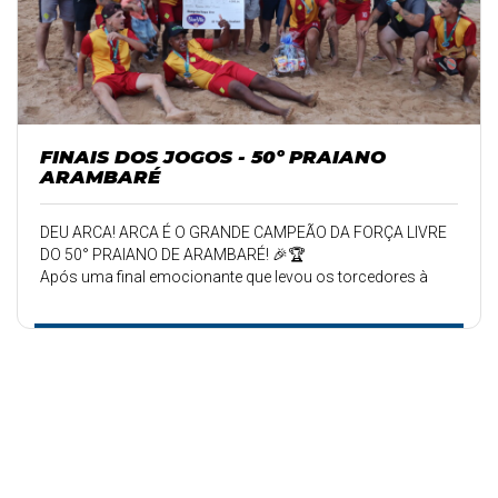
FINAIS DOS JOGOS - 50º PRAIANO
ARAMBARÉ
DEU ARCA! ARCA É O GRANDE CAMPEÃO DA FORÇA LIVRE
DO 50° PRAIANO DE ARAMBARÉ! 🎉🏆
Após uma final emocionante que levou os torcedores à
beira dos seus assentos, a equipe do Arca sagrou-se
campeã da categoria Força Livre do 50° Praiano de
Arambaré!