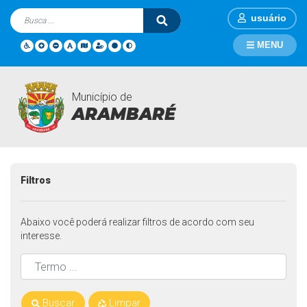
usuário
MENU
Município de
Mídia Fotos
Página Inicial
Mídia Fotos
ARAMBARÉ
Filtros
Abaixo você poderá realizar filtros de acordo com seu
interesse.
Buscar
Limpar