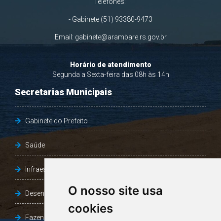
Telefones:
- Gabinete (51) 93380-9473
Email:
gabinete@arambare.rs.gov.br
Horário de atendimento
Segunda a Sexta-feira das 08h às 14h
Secretarias Municipais
Gabinete do Prefeito
Saúde
Infraestrutura, Agricultura e Meio Ambiente
O nosso site usa
Desenvolvimento Social
cookies
Fazenda e Desenvolvimento Econômico