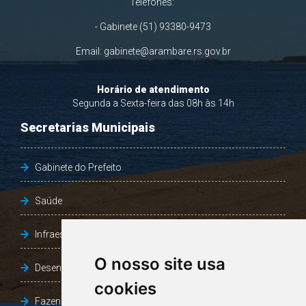
Telefones:
- Gabinete (51) 93380-9473
Email:
gabinete@arambare.rs.gov.br
Horário de atendimento
Segunda a Sexta-feira das 08h às 14h
Secretarias Municipais
Gabinete do Prefeito
Saúde
Infraestrutura, Agricultura e Meio Ambiente
O nosso site usa
Desenvolvimento Social
cookies
Fazenda e Desenvolvimento Econômico