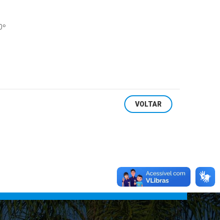
0º
VOLTAR