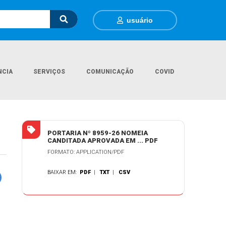
usuário
NCIA
SERVIÇOS
COMUNICAÇÃO
COVID
Página Inicial
Contratações
PAMELA BORBA DA CUNHA
PORTARIA Nº 8959-26 NOMEIA
CANDITADA APROVADA EM ... PDF
FORMATO: APPLICATION/PDF
BAIXAR EM:
PDF
|
TXT
|
CSV