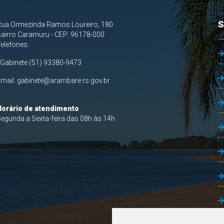
S
Rua Ormezinda Ramos Loureiro, 180
airro Caramuru - CEP: 96178-000
Telefones:
 Gabinete (51) 93380-9473
Email:
gabinete@arambare.rs.gov.br
Horário de atendimento
egunda a Sexta-feira das 08h às 14h