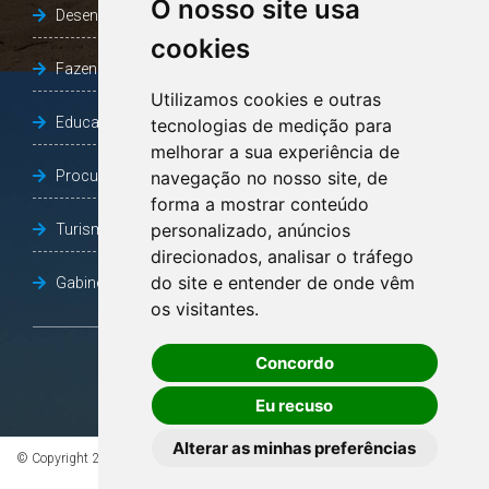
O nosso site usa
Desenvolvimento Social
cookies
Fazenda e Desenvolvimento Econômico
Utilizamos cookies e outras
Educação
tecnologias de medição para
melhorar a sua experiência de
Procuradoria Geral do Município
navegação no nosso site, de
forma a mostrar conteúdo
personalizado, anúncios
Turismo, Desporto e Cultura
direcionados, analisar o tráfego
do site e entender de onde vêm
Gabinete Vice-Prefeito
os visitantes.
Concordo
OUVIDORIA
Eu recuso
Alterar as minhas preferências
© Copyright 2026 - Todos os direitos reservados à Prefeitura de