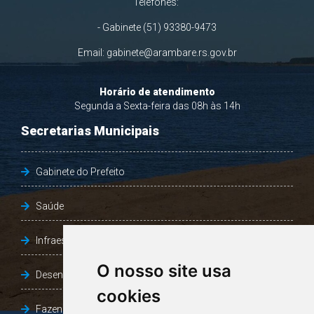
Telefones:
- Gabinete (51) 93380-9473
Email:
gabinete@arambare.rs.gov.br
Horário de atendimento
Segunda a Sexta-feira das 08h às 14h
Secretarias Municipais
Gabinete do Prefeito
Saúde
Infraestrutura, Agricultura e Meio Ambiente
O nosso site usa
Desenvolvimento Social
cookies
Fazenda e Desenvolvimento Econômico