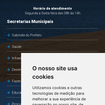
Horário de atendimento
Segunda a Sexta-feira das 08h às 14h
Secretarias Municipais
Gabinete do Prefeito
Saúde
Infraestrutura, Agricultura e Meio Ambiente
O nosso site usa
Desenvolvimento Social
cookies
Fazenda e Desenvolvimento Econômico
Utilizamos cookies e outras
Educação
tecnologias de medição para
melhorar a sua experiência de
Procuradoria Geral do Município
navegação no nosso site, de