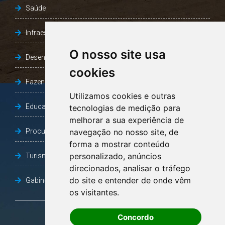
Saúde
Infraestrutura, Agricultura e Meio Ambiente
O nosso site usa
Desenvolvimento Social
cookies
Fazenda e Desenvolvimento Econômico
Utilizamos cookies e outras
Educação
tecnologias de medição para
melhorar a sua experiência de
Procuradoria Geral do Município
navegação no nosso site, de
forma a mostrar conteúdo
personalizado, anúncios
Turismo, Desporto e Cultura
direcionados, analisar o tráfego
do site e entender de onde vêm
Gabinete Vice-Prefeito
os visitantes.
Concordo
OUVIDORIA