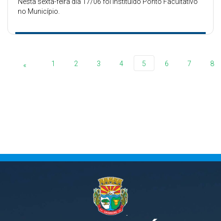
Nesta sexta-feira dia 17/06 foi instituído Ponto Facultativo
no Município.
1
2
3
4
5
6
7
8
«