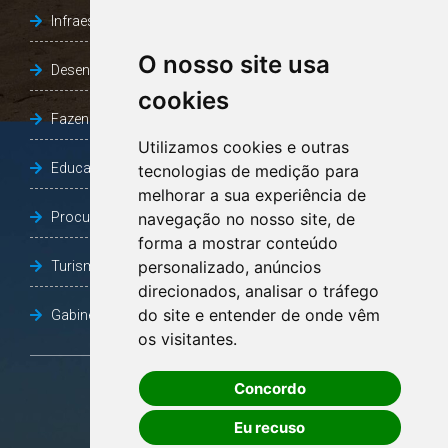
Infraestrutura, Agricultura e Meio Ambiente
O nosso site usa
Desenvolvimento Social
cookies
Fazenda e Desenvolvimento Econômico
Utilizamos cookies e outras
Educação
tecnologias de medição para
melhorar a sua experiência de
Procuradoria Geral do Município
navegação no nosso site, de
forma a mostrar conteúdo
personalizado, anúncios
Turismo, Desporto e Cultura
direcionados, analisar o tráfego
do site e entender de onde vêm
Gabinete Vice-Prefeito
os visitantes.
Concordo
OUVIDORIA
Eu recuso