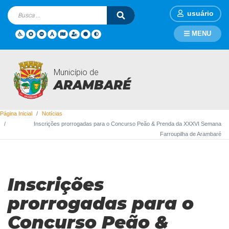
usuário
MENU
Município de
Notícias
ARAMBARÉ
Página Inicial
Notícias
Inscrições prorrogadas para o Concurso Peão & Prenda da XXXVI Semana
Farroupilha de Arambaré
Inscrições
prorrogadas para o
Concurso Peão &