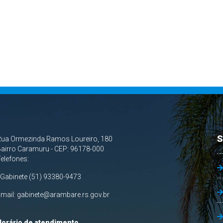
S
Rua Ormezinda Ramos Loureiro, 180
airro Caramuru - CEP: 96178-000
Telefones:
 Gabinete (51) 93380-9473
Email:
gabinete@arambare.rs.gov.br
Horário de atendimento