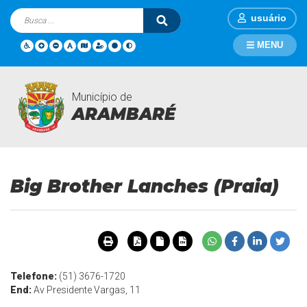
usuário
MENU
Município de
Turismo
Página Inicial
Turismo
Big Brother Lanches (Praia)
ARAMBARÉ
Big Brother Lanches (Praia)
Telefone:
(51) 3676-1720
End:
Av Presidente Vargas, 11