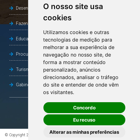
O nosso site usa
Desenvolvimento Social
cookies
Fazenda e Desenvolvimento Econômico
Utilizamos cookies e outras
Educação
tecnologias de medição para
melhorar a sua experiência de
Procuradoria Geral do Município
navegação no nosso site, de
forma a mostrar conteúdo
personalizado, anúncios
Turismo, Desporto e Cultura
direcionados, analisar o tráfego
do site e entender de onde vêm
Gabinete Vice-Prefeito
os visitantes.
Concordo
OUVIDORIA
Eu recuso
Alterar as minhas preferências
© Copyright 2026 - Todos os direitos reservados à Prefeitura de