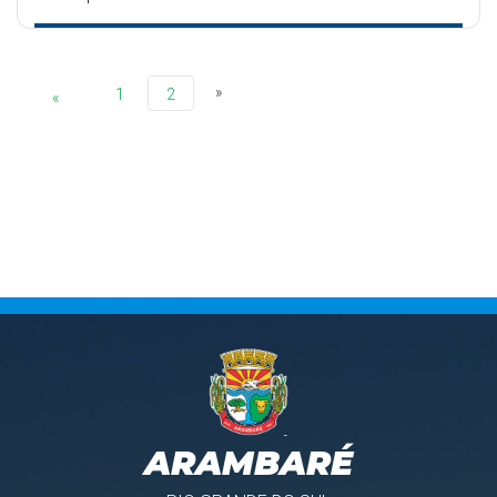
»
1
2
«
ARAMBARÉ