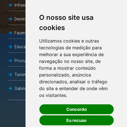
Infraestrutura, Agricultura e Meio Ambiente
O nosso site usa
Desenvolvimento Social
cookies
Fazenda e Desenvolvimento Econômico
Utilizamos cookies e outras
Educação
tecnologias de medição para
melhorar a sua experiência de
Procuradoria Geral do Município
navegação no nosso site, de
forma a mostrar conteúdo
personalizado, anúncios
Turismo, Desporto e Cultura
direcionados, analisar o tráfego
do site e entender de onde vêm
Gabinete Vice-Prefeito
os visitantes.
Concordo
OUVIDORIA
Eu recuso