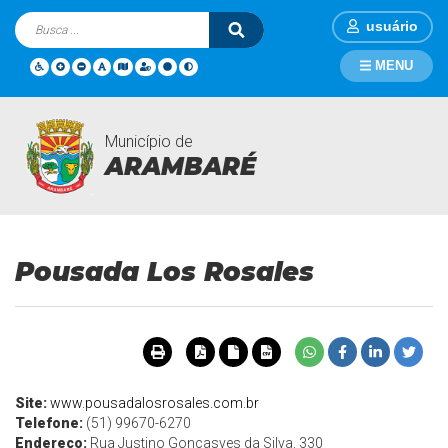
usuário
MENU
Município de
Turismo
Página Inicial
Turismo
Pousada Los Rosales
ARAMBARÉ
Pousada Los Rosales
Site:
www.pousadalosrosales.com.br
Telefone:
(51) 99670-6270
Endereço
:
Rua Justino Gonçasves da Silva, 330