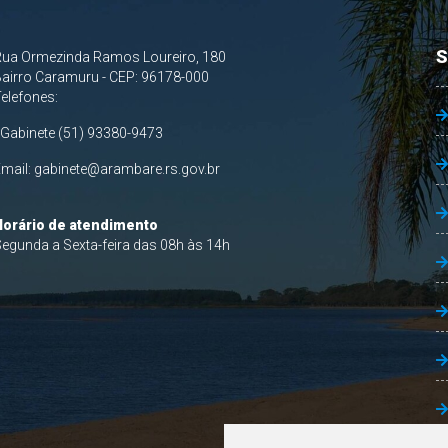
S
Rua Ormezinda Ramos Loureiro, 180
airro Caramuru - CEP: 96178-000
Telefones:
 Gabinete (51) 93380-9473
Email:
gabinete@arambare.rs.gov.br
Horário de atendimento
egunda a Sexta-feira das 08h às 14h