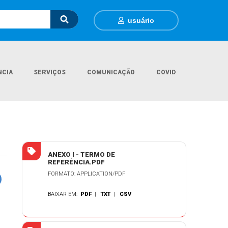
usuário
NCIA
SERVIÇOS
COMUNICAÇÃO
COVID
itações
PROCESSO 129-2025 - P.E. 31-2025 - SERVIÇO LAUDOS ECG
ANEXO I - TERMO DE
REFERÊNCIA.PDF
FORMATO: APPLICATION/PDF
BAIXAR EM:
PDF
|
TXT
|
CSV