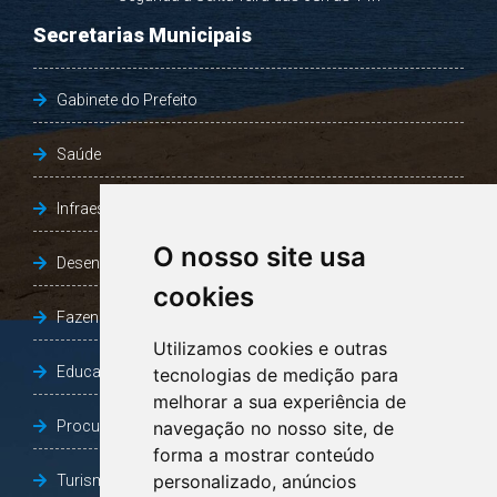
Secretarias Municipais
Gabinete do Prefeito
Saúde
Infraestrutura, Agricultura e Meio Ambiente
O nosso site usa
Desenvolvimento Social
cookies
Fazenda e Desenvolvimento Econômico
Utilizamos cookies e outras
Educação
tecnologias de medição para
melhorar a sua experiência de
Procuradoria Geral do Município
navegação no nosso site, de
forma a mostrar conteúdo
personalizado, anúncios
Turismo, Desporto e Cultura