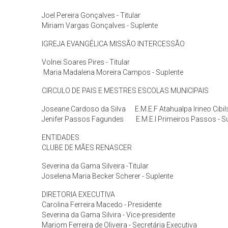
Joel Pereira Gonçalves - Titular
Miriam Vargas Gonçalves - Suplente
IGREJA EVANGÉLICA MISSÃO INTERCESSÃO
Volnei Soares Pires - Titular
Maria Madalena Moreira Campos - Suplente
CIRCULO DE PAIS E MESTRES ESCOLAS MUNICIPAIS
Joseane Cardoso da Silva E.M.E.F Atahualpa Irineo Cibil
Jenifer Passos Fagundes E.M.E.I Primeiros Passos
ENTIDADES
CLUBE DE MÃES RENASCER
Severina da Gama Silveira -Titular
Joselena Maria Becker Scherer - Suplente
DIRETORIA EXECUTIVA
Carolina Ferreira Macedo - Presidente
Severina da Gama Silvira - Vice-presidente
Mariom Ferreira de Oliveira - Secretária Executiva