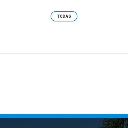
ça os Candidatos que
A Comissão Especial Eleitora
m Proteger os Direitos de
informa a todos os candida
ças e Adolescentes em Ar ...
Conselho Tutelar de Ara ...
TODAS