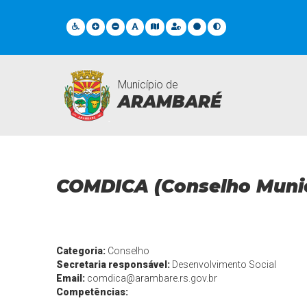
Município de
ARAMBARÉ
Departamentos
COMDICA (Conselho Munici
Categoria:
Conselho
Secretaria responsável:
Desenvolvimento Social
Email:
comdica@arambare.rs.gov.br
Competências: