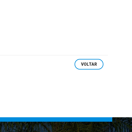
l
A Presidente da Comissão
tos ao
Especial Eleitoral da Prefeitura
Municipal de Arambaré inform ...
VOLTAR