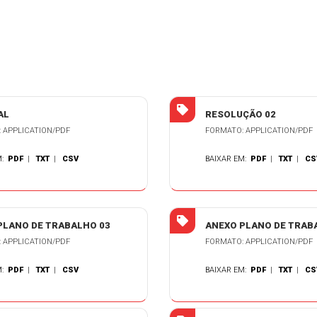
AL
RESOLUÇÃO 02
 APPLICATION/PDF
FORMATO: APPLICATION/PDF
M:
PDF
|
TXT
|
CSV
BAIXAR EM:
PDF
|
TXT
|
CS
PLANO DE TRABALHO 03
ANEXO PLANO DE TRAB
 APPLICATION/PDF
FORMATO: APPLICATION/PDF
M:
PDF
|
TXT
|
CSV
BAIXAR EM:
PDF
|
TXT
|
CS