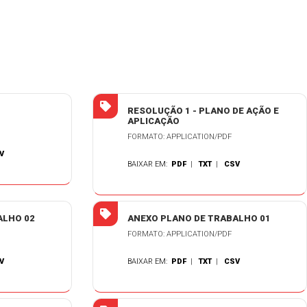
RESOLUÇÃO 1 - PLANO DE AÇÃO E
APLICAÇÃO
FORMATO: APPLICATION/PDF
V
BAIXAR EM:
PDF
|
TXT
|
CSV
ALHO 02
ANEXO PLANO DE TRABALHO 01
FORMATO: APPLICATION/PDF
V
BAIXAR EM:
PDF
|
TXT
|
CSV