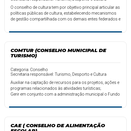
O conselho de cultura tem por objetivo principal articular as
políticas públicas de cultura, estabelecendo mecanismos
de gestão compartilhada com os demais entes federados e
a sociedade civil, com a finalidade de promover o
desenvolvimento humano, social e econômico, com pleno
exercício dos direitos culturais e acesso aos bens e
serviços culturais.
COMTUR (CONSELHO MUNICIPAL DE
TURISMO)
Categoria: Conselho
Secretaria responsável: Turismo, Desporto e Cultura
Auxiliar na captação de recursos para os projetos, ações e
programas relacionados às atividades turísticas;
Gerir em conjunto com a administração municipal o Fundo
Municipal de Turismo;
Participar da elaboração do orçamento da Secretaria
Municipal de Turismo e acompanhar a execução das obras
e demais ações do setor.
Decreto Nº026 , 11 de abril de 2022.
CAE ( CONSELHO DE ALIMENTAÇÃO
ESCOLAR)