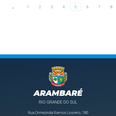
1
2
3
4
5
6
7
8
«
ARAMBARÉ
RIO GRANDE DO SUL
Rua Ormezinda Ramos Loureiro, 180