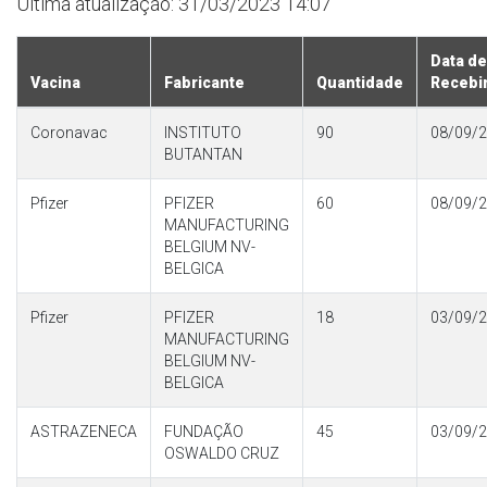
Última atualização: 31/03/2023 14:07
Data de
Vacina
Fabricante
Quantidade
Recebi
Coronavac
INSTITUTO
90
08/09/
BUTANTAN
Pfizer
PFIZER
60
08/09/
MANUFACTURING
BELGIUM NV-
BELGICA
Pfizer
PFIZER
18
03/09/
MANUFACTURING
BELGIUM NV-
BELGICA
ASTRAZENECA
FUNDAÇÃO
45
03/09/
OSWALDO CRUZ