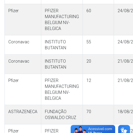
Pfizer
PFIZER
60
24/08/
MANUFACTURING
BELGIUM NV-
BELGICA
Coronavac
INSTITUTO
55
24/08/
BUTANTAN
Coronavac
INSTITUTO
20
21/08/
BUTANTAN
Pfizer
PFIZER
12
21/08/
MANUFACTURING
BELGIUM NV-
BELGICA
ASTRAZENECA
FUNDAÇÃO
70
18/08/
OSWALDO CRUZ
Pfizer
PFIZER
30
18/08/