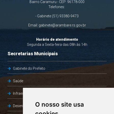
Bairro Caramuru - CEP: 96178-000
Telefones:
- Gabinete (51) 93380-9473
Email:
gabinete@arambare.rs.gov.br
Horário de atendimento
Segunda a Sexta-feira das 08h às 14h
Secretarias Municipais
Gabinete do Prefeito
Saúde
Infraestrutura, Agricultura e Meio Ambiente
O nosso site usa
Desenvolvimento Social
cookies