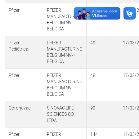
Pfizer
PFIZER
54
24/03/
MANUFACTURING
BELGIUM NV-
BELGICA
Pfizer-
PFIZER
40
17/03/
Pediátrica
MANUFACTURING
BELGIUM NV-
BELGICA
Pfizer
PFIZER
48
17/03/
MANUFACTURING
BELGIUM NV-
BELGICA
Coronavac
SINOVAC LIFE
90
11/03/
SCIENCES CO.,
LTDA
Pfizer
PFIZER
144
11/03/