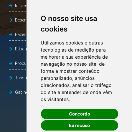
Infraestrutura, Agricultura e Meio Ambiente
O nosso site usa
Desenvolvimento Social
cookies
Fazenda e Desenvolvimento Econômico
Utilizamos cookies e outras
Educação
tecnologias de medição para
melhorar a sua experiência de
Procuradoria Geral do Município
navegação no nosso site, de
forma a mostrar conteúdo
personalizado, anúncios
Turismo, Desporto e Cultura
direcionados, analisar o tráfego
do site e entender de onde vêm
Gabinete Vice-Prefeito
os visitantes.
Concordo
OUVIDORIA
Eu recuso