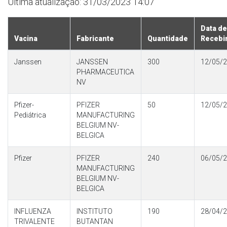
Última atualização: 31/03/2023 14:07
Data de
Vacina
Fabricante
Quantidade
Recebi
Janssen
JANSSEN
300
12/05/
PHARMACEUTICA
NV
Pfizer-
PFIZER
50
12/05/
Pediátrica
MANUFACTURING
BELGIUM NV-
BELGICA
Pfizer
PFIZER
240
06/05/
MANUFACTURING
BELGIUM NV-
BELGICA
INFLUENZA
INSTITUTO
190
28/04/
TRIVALENTE
BUTANTAN