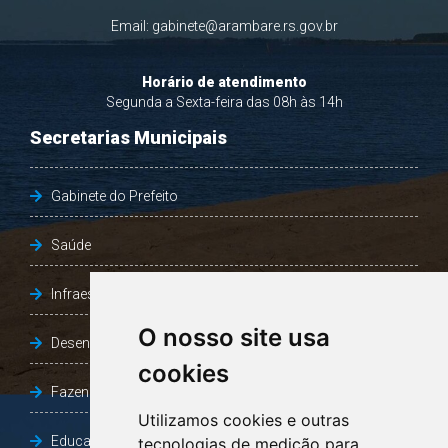
Bairro Caramuru - CEP: 96178-000
Telefones:
- Gabinete (51) 93380-9473
Email:
gabinete@arambare.rs.gov.br
Horário de atendimento
Segunda a Sexta-feira das 08h às 14h
Secretarias Municipais
Gabinete do Prefeito
Saúde
O nosso site usa
cookies
Infraestrutura, Agricultura e Meio Ambiente
Utilizamos cookies e outras
Desenvolvimento Social
tecnologias de medição para