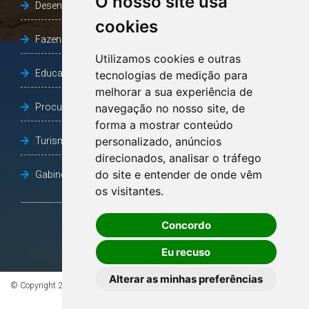
O nosso site usa
Desenvolvimento Social
cookies
Fazenda e Desenvolvimento Econômico
Utilizamos cookies e outras
Educação
tecnologias de medição para
melhorar a sua experiência de
Procuradoria Geral do Município
navegação no nosso site, de
forma a mostrar conteúdo
personalizado, anúncios
Turismo, Desporto e Cultura
direcionados, analisar o tráfego
do site e entender de onde vêm
Gabinete Vice-Prefeito
os visitantes.
Concordo
OUVIDORIA
Eu recuso
Alterar as minhas preferências
© Copyright 2026 - Todos os direitos reservados à Prefeitura de