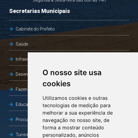
Segunda a Sexta-feira das 08h às 14h
Secretarias Municipais
Gabinete do Prefeito
Saúde
Infraestrutura, Agricultura e Meio Ambiente
O nosso site usa
Desenvolvimento Social
cookies
Fazenda e Desenvolvimento Econômico
Utilizamos cookies e outras
Educação
tecnologias de medição para
melhorar a sua experiência de
Procuradoria Geral do Município
navegação no nosso site, de
forma a mostrar conteúdo
personalizado, anúncios
Turismo, Desporto e Cultura