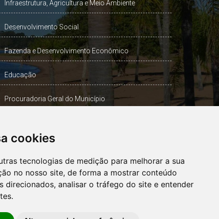
Infraestrutura, Agricultura e Meio Ambiente
Desenvolvimento Social
Fazenda e Desenvolvimento Econômico
Educação
Procuradoria Geral do Município
Turismo, Desporto e Cultura
sa cookies
Gabinete Vice-Prefeito
utras tecnologias de medição para melhorar a sua
ção no nosso site, de forma a mostrar conteúdo
 direcionados, analisar o tráfego do site e entender
OUVIDORIA
tes.