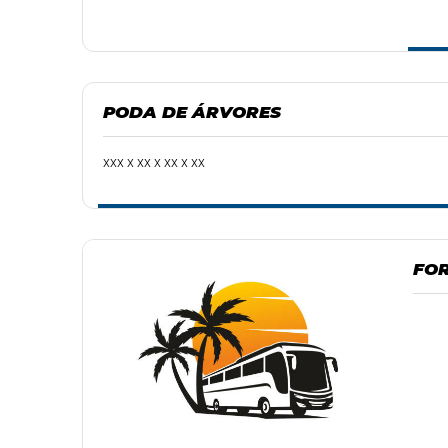
PODA DE ÁRVORES
xxx x xx x xx x xx
FOR