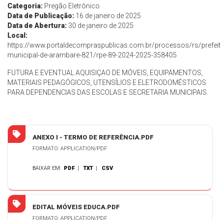
Categoria:
Pregão Eletrônico
Data de Publicação:
16 de janeiro de 2025
Data de Abertura:
30 de janeiro de 2025
Local:
https://www.portaldecompraspublicas.com.br/processos/rs/prefeit
municipal-de-arambare-821/rpe-89-2024-2025-358405
FUTURA E EVENTUAL AQUISIÇAO DE MÓVEIS, EQUIPAMENTOS,
MATERIAIS PEDAGÓGICOS, UTENSÍLIOS E ELETRODOMÉSTICOS
PARA DEPENDENCIAS DAS ESCOLAS E SECRETARIA MUNICIPAIS.
ANEXO I - TERMO DE REFERÊNCIA.PDF
FORMATO: APPLICATION/PDF
BAIXAR EM:
PDF
|
TXT
|
CSV
EDITAL MÓVEIS EDUCA.PDF
FORMATO: APPLICATION/PDF