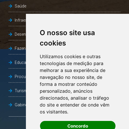
Saúde
Infraestrutura, Agricultura e Meio Ambiente
O nosso site usa
Desenvolvimento Social
cookies
Fazenda e Desenvolvimento Econômico
Utilizamos cookies e outras
Educação
tecnologias de medição para
melhorar a sua experiência de
Procuradoria Geral do Município
navegação no nosso site, de
forma a mostrar conteúdo
personalizado, anúncios
Turismo, Desporto e Cultura
direcionados, analisar o tráfego
do site e entender de onde vêm
Gabinete Vice-Prefeito
os visitantes.
Concordo
OUVIDORIA