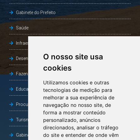
Gabinete do Prefeito
Saúde
Infraestrutura, Agricultura e Meio Ambiente
O nosso site usa
Desenvolvimento Social
cookies
Fazenda e Desenvolvimento Econômico
Utilizamos cookies e outras
Educação
tecnologias de medição para
melhorar a sua experiência de
Procuradoria Geral do Município
navegação no nosso site, de
forma a mostrar conteúdo
personalizado, anúncios
Turismo, Desporto e Cultura
direcionados, analisar o tráfego
do site e entender de onde vêm
Gabinete Vice-Prefeito