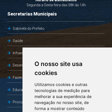
Horário de atendimento
Segunda a Sexta-feira das 08h às 14h
Secretarias Municipais
Gabinete do Prefeito
Saúde
Infraestrutura, Agricultura e Meio Ambiente
O nosso site usa
Desenvolvimento Social
cookies
Fazenda e Desenvolvimento Econômico
Utilizamos cookies e outras
Educação
tecnologias de medição para
melhorar a sua experiência de
Procuradoria Geral do Município
navegação no nosso site, de
forma a mostrar conteúdo