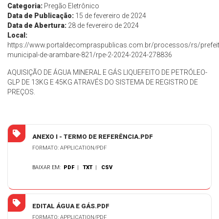
Categoria:
Pregão Eletrônico
Data de Publicação:
15 de fevereiro de 2024
Data de Abertura:
28 de fevereiro de 2024
Local:
https://www.portaldecompraspublicas.com.br/processos/rs/prefeit
municipal-de-arambare-821/rpe-2-2024-2024-278836
AQUISIÇÃO DE ÁGUA MINERAL E GÁS LIQUEFEITO DE PETRÓLEO-
GLP DE 13KG E 45KG ATRAVÉS DO SISTEMA DE REGISTRO DE
PREÇOS.
ANEXO I - TERMO DE REFERÊNCIA.PDF
FORMATO: APPLICATION/PDF
BAIXAR EM:
PDF
|
TXT
|
CSV
EDITAL ÁGUA E GÁS.PDF
FORMATO: APPLICATION/PDF