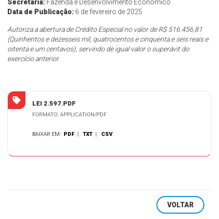
Secretaria:
Fazenda e Desenvolvimento Econômico
Data de Publicação:
6 de fevereiro de 2025
Autoriza a abertura de Crédito Especial no valor de R$ 516.456,81
(Quinhentos e dezesseis mil, quatrocentos e cinquenta e seis reais e
oitenta e um centavos), servindo de igual valor o superávit do
exercício anterior.
LEI 2.597.PDF
FORMATO: APPLICATION/PDF
BAIXAR EM:
PDF
|
TXT
|
CSV
VOLTAR