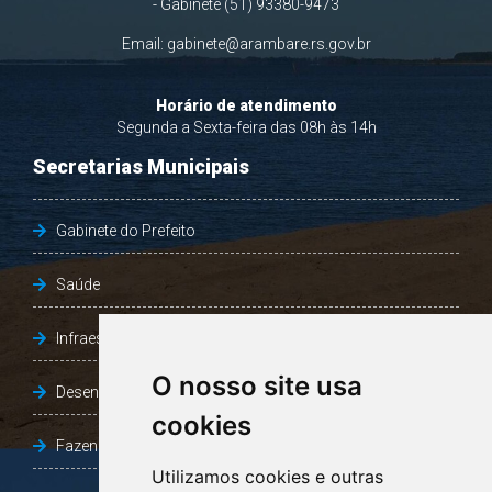
- Gabinete (51) 93380-9473
Email:
gabinete@arambare.rs.gov.br
Horário de atendimento
Segunda a Sexta-feira das 08h às 14h
Secretarias Municipais
Gabinete do Prefeito
Saúde
Infraestrutura, Agricultura e Meio Ambiente
O nosso site usa
Desenvolvimento Social
cookies
Fazenda e Desenvolvimento Econômico
Utilizamos cookies e outras