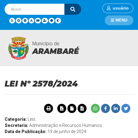
usuário
MENU
Município de
Legislações
Página Inicial
Legislações
LEI Nº 2578/2024
ARAMBARÉ
LEI Nº 2578/2024
Categoria:
Leis
Secretaria:
Administração e Recursos Humanos
Data de Publicação:
19 de junho de 2024