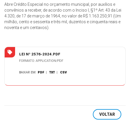
Abre Crédito Especial no orçamento municipal, por auxílios e
convênios a receber, de acordo com o Inciso I, §1º Art. 43 da Lei
4.320, de 17 de março de 1964, no valor de R$ 1.163.250,91 (Um
milhão, cento e sessenta e três mil, duzentos e cinquenta reais e
noventa e um centavos).
LEI Nº 2576-2024.PDF
FORMATO: APPLICATION/PDF
BAIXAR EM:
PDF
|
TXT
|
CSV
VOLTAR