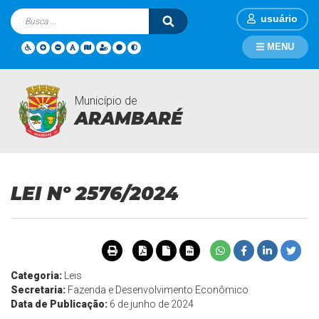
usuário
MENU
Município de
Legislações
Página Inicial
Legislações
LEI Nº 2576/2024
ARAMBARÉ
LEI Nº 2576/2024
Categoria:
Leis
Secretaria:
Fazenda e Desenvolvimento Econômico
Data de Publicação:
6 de junho de 2024