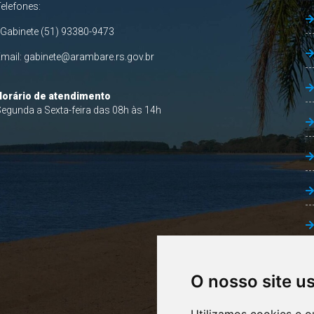
Telefones:
 Gabinete (51) 93380-9473
Email:
gabinete@arambare.rs.gov.br
Horário de atendimento
egunda a Sexta-feira das 08h às 14h
O nosso site u