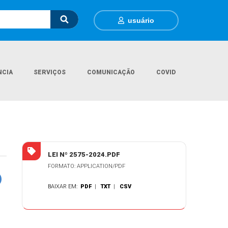
usuário
NCIA
SERVIÇOS
COMUNICAÇÃO
COVID
Página Inicial
Legislações
LEI Nº 2575/2024
LEI Nº 2575-2024.PDF
FORMATO: APPLICATION/PDF
BAIXAR EM:
PDF
|
TXT
|
CSV