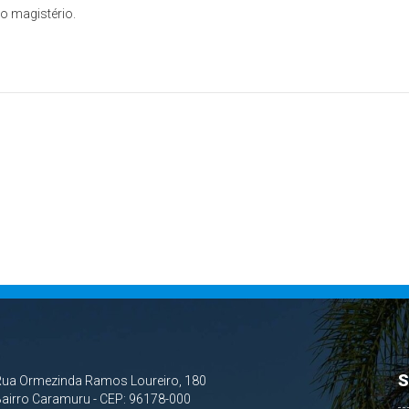
do magistério.
S
Rua Ormezinda Ramos Loureiro, 180
airro Caramuru - CEP: 96178-000