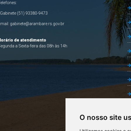
Telefones:
 Gabinete (51) 93380-9473
Email:
gabinete@arambare.rs.gov.br
Horário de atendimento
egunda a Sexta-feira das 08h às 14h
O nosso site u