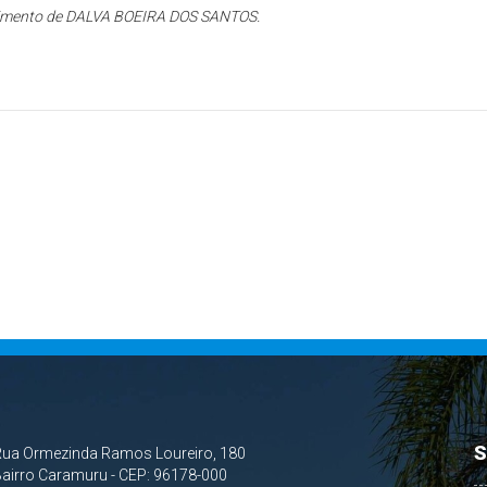
alecimento de DALVA BOEIRA DOS SANTOS.
S
Rua Ormezinda Ramos Loureiro, 180
airro Caramuru - CEP: 96178-000