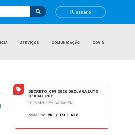
usuário
NCIA
SERVIÇOS
COMUNICAÇÃO
COVID
Página Inicial
Legislações
DECRETO MUNICIPAL Nº 099/2026
DECRETO_099.2026.DECLARA LUTO
OFICIAL.PDF
FORMATO: APPLICATION/PDF
BAIXAR EM:
PDF
|
TXT
|
CSV