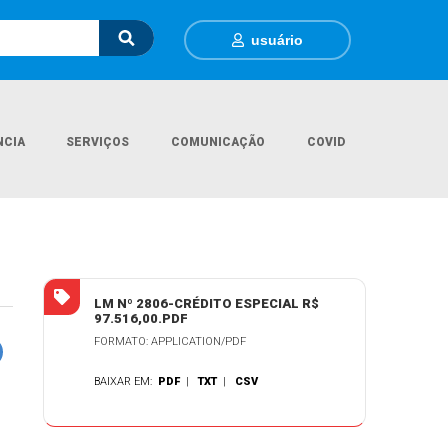
usuário
NCIA
SERVIÇOS
COMUNICAÇÃO
COVID
Página Inicial
Legislações
LEI MUNICIPAL Nº 2.806/2026
LM Nº 2806-CRÉDITO ESPECIAL R$
97.516,00.PDF
FORMATO: APPLICATION/PDF
BAIXAR EM:
PDF
|
TXT
|
CSV