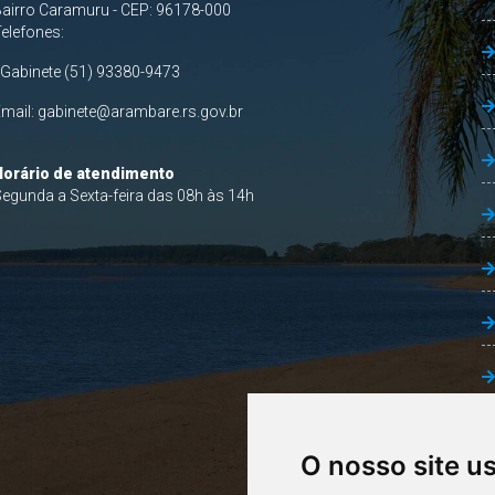
airro Caramuru - CEP: 96178-000
Telefones:
 Gabinete (51) 93380-9473
Email:
gabinete@arambare.rs.gov.br
Horário de atendimento
egunda a Sexta-feira das 08h às 14h
O nosso site u