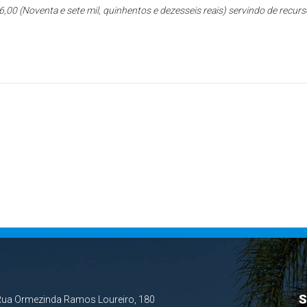
6,00 (Noventa e sete mil, quinhentos e dezesseis reais) servindo de recur
S
Rua Ormezinda Ramos Loureiro, 180