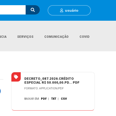
usuário
NCIA
SERVIÇOS
COMUNICAÇÃO
COVID
Página Inicial
Legislações
DECRETO MUNICIPAL N.º 087/2026
DECRETO_087.2026.CRÉDITO
ESPECIAL R$ 50.000,00.PD... PDF
FORMATO: APPLICATION/PDF
BAIXAR EM:
PDF
|
TXT
|
CSV