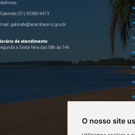
Telefones:
 Gabinete (51) 93380-9473
Email:
gabinete@arambare.rs.gov.br
Horário de atendimento
egunda a Sexta-feira das 08h às 14h
O nosso site u