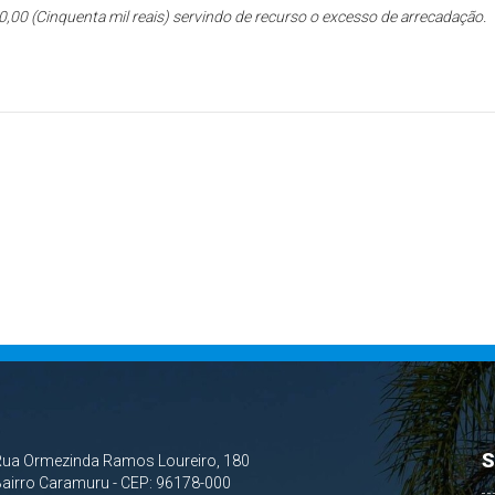
00,00 (Cinquenta mil reais) servindo de recurso o excesso de arrecadação.
S
Rua Ormezinda Ramos Loureiro, 180
airro Caramuru - CEP: 96178-000