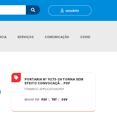
usuário
NCIA
SERVIÇOS
COMUNICAÇÃO
COVID
Página Inicial
Legislações
Portaria Nº 9273/2026
PORTARIA Nº 9273-26 TORNA SEM
EFEITO CONVOCAÇÃ... PDF
FORMATO: APPLICATION/PDF
BAIXAR EM:
PDF
|
TXT
|
CSV