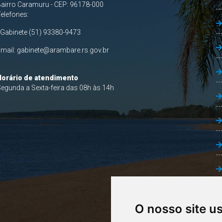
airro Caramuru - CEP: 96178-000
Telefones:
 Gabinete (51) 93380-9473
Email:
gabinete@arambare.rs.gov.br
Horário de atendimento
egunda a Sexta-feira das 08h às 14h
O nosso site u