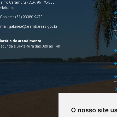
airro Caramuru - CEP: 96178-000
Telefones:
 Gabinete (51) 93380-9473
Email:
gabinete@arambare.rs.gov.br
Horário de atendimento
egunda a Sexta-feira das 08h às 14h
O nosso site u