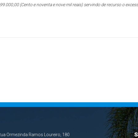
99.000,00 (Cento e noventa e nove mil reais) servindo de recurso o exces
S
Rua Ormezinda Ramos Loureiro, 180