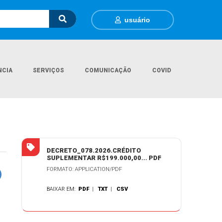
usuário
NCIA
SERVIÇOS
COMUNICAÇÃO
COVID
Página Inicial
Legislações
DECRETO MUNICIPAL N.º 078/2026
DECRETO_078.2026.CRÉDITO
SUPLEMENTAR R$199.000,00... PDF
FORMATO: APPLICATION/PDF
BAIXAR EM:
PDF
|
TXT
|
CSV