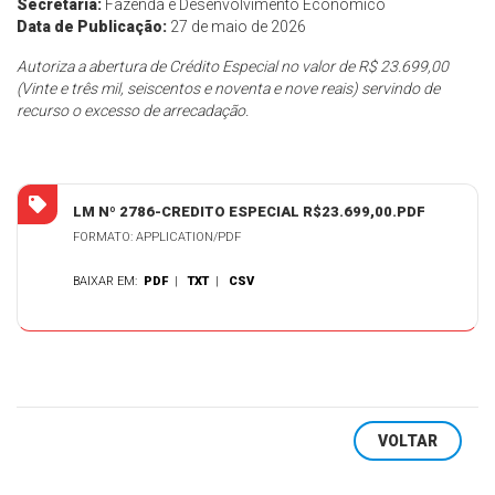
Secretaria:
Fazenda e Desenvolvimento Econômico
Data de Publicação:
27 de maio de 2026
Autoriza a abertura de Crédito Especial no valor de R$ 23.699,00
(Vinte e três mil, seiscentos e noventa e nove reais) servindo de
recurso o excesso de arrecadação.
LM Nº 2786-CREDITO ESPECIAL R$23.699,00.PDF
FORMATO: APPLICATION/PDF
BAIXAR EM:
PDF
|
TXT
|
CSV
VOLTAR