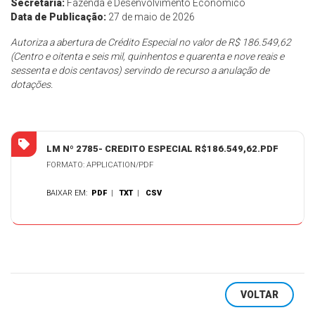
Secretaria:
Fazenda e Desenvolvimento Econômico
Data de Publicação:
27 de maio de 2026
Autoriza a abertura de Crédito Especial no valor de R$ 186.549,62
(Centro e oitenta e seis mil, quinhentos e quarenta e nove reais e
sessenta e dois centavos) servindo de recurso a anulação de
dotações.
LM Nº 2785- CREDITO ESPECIAL R$186.549,62.PDF
FORMATO: APPLICATION/PDF
BAIXAR EM:
PDF
|
TXT
|
CSV
VOLTAR